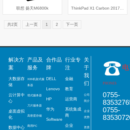
联想 扬天M6800k
ThinkPad X1 Carbon 2017 笔记本
共2页
上一页
1
2
下一页
解决方
产品及
合作品
行业专
关
电
案
服务
牌
注
于
我
大数据存
DELL
金融
X86
机架式
服
们
PHONES
储
务器
Lenovo
教育
0755-
云计算中
公司
塔式服务器
HP
运营商
8353276
心
简介
刀片服务器
0755-
华为
系统集成
桌面虚拟
企业
商
8353072
高密度存储
化
优势
Software
企业
商用PC
数据中心
资质