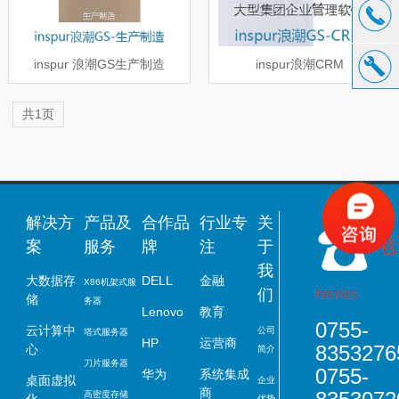
inspur 浪潮GS生产制造
inspur浪潮CRM
共1页
解决方
产品及
合作品
行业专
关
电
案
服务
牌
注
于
我
大数据存
DELL
金融
X86
机架式
服
们
PHONES
储
务器
Lenovo
教育
0755-
云计算中
公司
塔式服务器
HP
运营商
8353276
心
简介
刀片服务器
0755-
华为
系统集成
桌面虚拟
企业
商
高密度存储
化
优势