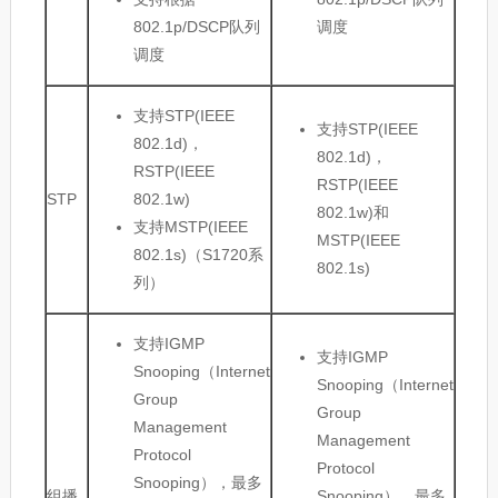
802.1p/DSCP队列
调度
调度
支持STP(IEEE
支持STP(IEEE
802.1d)，
802.1d)，
RSTP(IEEE
RSTP(IEEE
STP
802.1w)
802.1w)和
支持MSTP(IEEE
MSTP(IEEE
802.1s)（S1720系
802.1s)
列）
支持IGMP
支持IGMP
Snooping（Internet
Snooping（Internet
Group
Group
Management
Management
Protocol
Protocol
Snooping），最多
组播
Snooping），最多