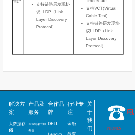
维护
Traceroute
支持链路层发现协
支持VCT(Virtual
议LLDP（Link
Cable Test)
Layer Discovery
支持链路层发现协
Protocol）
议LLDP（Link
Layer Discovery
Protocol）
解决方
产品及
合作品
行业专
关
电
案
服务
牌
注
于
我
大数据存
DELL
金融
X86
机架式
服
们
PHONES
储
务器
Lenovo
教育