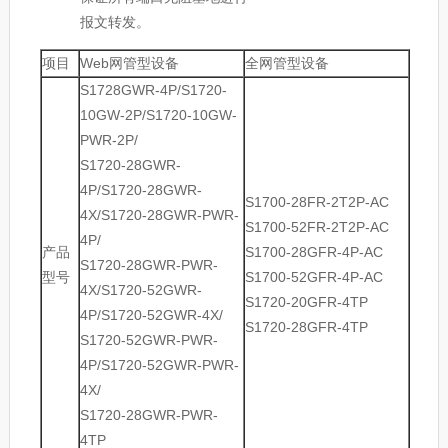
报文转发。
项目
Web网管型设备
全网管型设备
S1728GWR-4P/S1720-
10GW-2P/S1720-10GW-
PWR-2P/
S1720-28GWR-
4P/S1720-28GWR-
S1700-28FR-2T2P-AC
4X/S1720-28GWR-PWR-
S1700-52FR-2T2P-AC
4P/
产品
S1700-28GFR-4P-AC
S1720-28GWR-PWR-
型号
S1700-52GFR-4P-AC
4X/S1720-52GWR-
S1720-20GFR-4TP
4P/S1720-52GWR-4X/
S1720-28GFR-4TP
S1720-52GWR-PWR-
4P/S1720-52GWR-PWR-
4X/
S1720-28GWR-PWR-
4TP