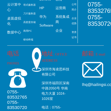
0755-
云计算中
公司
塔式服务器
HP
运营商
8353276
心
简介
刀片服务器
0755-
华为
系统集成
桌面虚拟
企业
商
8353072
高密度存储
化
优势
Software
企业
商用PC
数据中心
资质
证书
移动终端
电话
地址
邮箱
OFFICE
E-mail
ADDRESS
PHONES
深圳市海凌思科技
有限公司
深圳市福田区深南
lhq@hailingsi.c
中路2050号 华南
0755-
电力大厦 1024-
83532765
1026室
0755-
83530720
电话：0755-