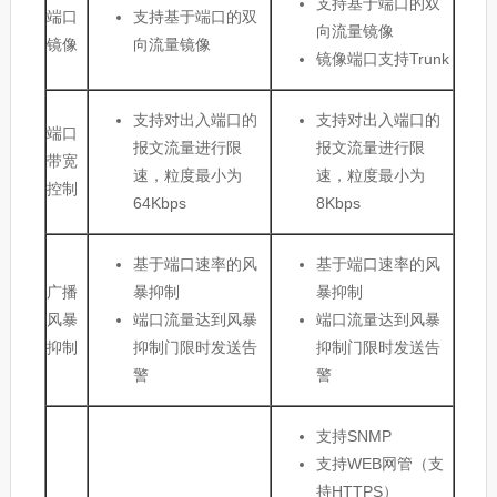
支持基于端口的双
端口
支持基于端口的双
向流量镜像
镜像
向流量镜像
镜像端口支持Trunk
支持对出入端口的
支持对出入端口的
端口
报文流量进行限
报文流量进行限
带宽
速，粒度最小为
速，粒度最小为
控制
64Kbps
8Kbps
基于端口速率的风
基于端口速率的风
广播
暴抑制
暴抑制
风暴
端口流量达到风暴
端口流量达到风暴
抑制
抑制门限时发送告
抑制门限时发送告
警
警
支持SNMP
支持WEB网管（支
持HTTPS）