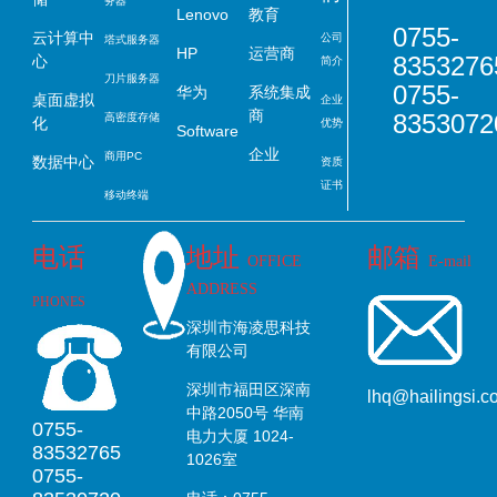
务器
Lenovo
教育
0755-
云计算中
公司
塔式服务器
HP
运营商
8353276
心
简介
刀片服务器
0755-
华为
系统集成
桌面虚拟
企业
商
8353072
高密度存储
化
优势
Software
企业
商用PC
数据中心
资质
证书
移动终端
电话
地址
邮箱
OFFICE
E-mail
ADDRESS
PHONES
深圳市海凌思科技
有限公司
深圳市福田区深南
lhq@hailingsi.c
中路2050号 华南
0755-
电力大厦 1024-
83532765
1026室
0755-