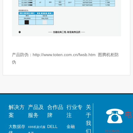
产品防伪：http://www.toten.com.cn/fwsb.htm
图腾机柜防
伪
解决方
产品及
合作品
行业专
关
电
案
服务
牌
注
于
我
大数据存
DELL
金融
X86
机架式
服
们
PHONES
储